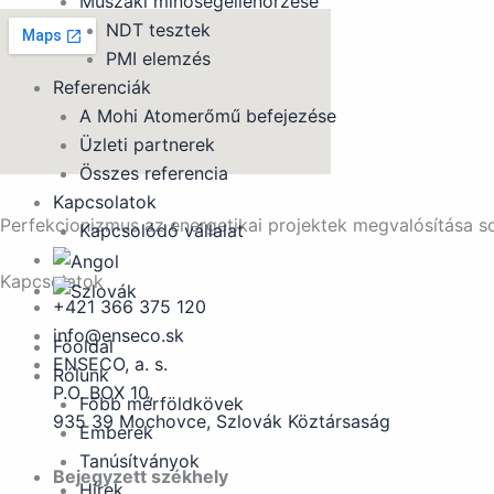
Műszaki minőségellenőrzése
NDT tesztek
PMI elemzés
Referenciák
A Mohi Atomerőmű befejezése
Üzleti partnerek
Összes referencia
Kapcsolatok
Perfekcionizmus az energetikai projektek megvalósítása s
Kapcsolódó vállalat
Kapcsolatok
+421 366 375 120
info@enseco.sk
Főoldal
ENSECO, a. s.
Rólunk
P.O. BOX 10,
Főbb mérföldkövek
935 39 Mochovce, Szlovák Köztársaság
Emberek
Tanúsítványok
Bejegyzett székhely
Hírek