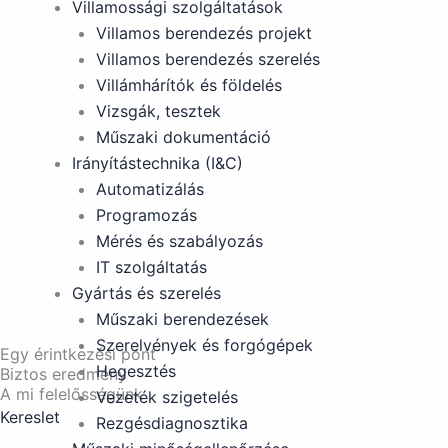
Villamossági szolgáltatások
Villamos berendezés projekt
Villamos berendezés szerelés
Villámhárítók és földelés
Vizsgák, tesztek
Műszaki dokumentáció
Irányítástechnika (I&C)
Automatizálás
Programozás
Mérés és szabályozás
IT szolgáltatás
Gyártás és szerelés
Műszaki berendezések
Szerelvények és forgógépek
Egy érintkezési pont
Hegesztés
Biztos eredmény
A mi felelősségünk
Vezeték szigetelés
Kereslet
Rezgésdiagnosztika