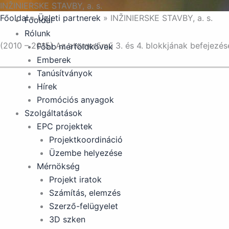
INŽINIERSKE STAVBY, a. s.
Skip
Főoldal
»
Üzleti partnerek
»
INŽINIERSKE STAVBY, a. s.
to
Főoldal
content
Rólunk
(2010 – 2015) Az atomerőmű 3. és 4. blokkjának befejezé
Főbb mérföldkövek
Emberek
Tanúsítványok
Hírek
Promóciós anyagok
Szolgáltatások
EPC projektek
Projektkoordináció
Üzembe helyezése
Mérnökség
Projekt iratok
Számítás, elemzés
Szerző-felügyelet
3D szken