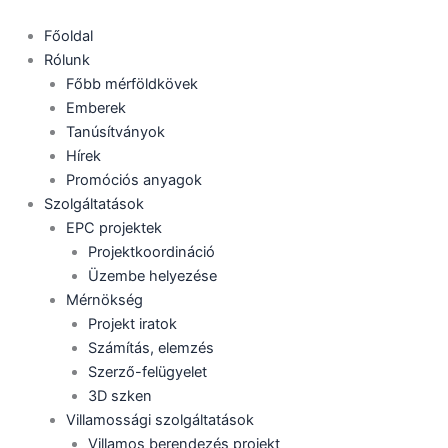
Skip
to
Főoldal
content
Rólunk
Főbb mérföldkövek
Emberek
Tanúsítványok
Hírek
Promóciós anyagok
Szolgáltatások
EPC projektek
Projektkoordináció
Üzembe helyezése
Mérnökség
Projekt iratok
Számítás, elemzés
Szerző-felügyelet
3D szken
Villamossági szolgáltatások
Villamos berendezés projekt