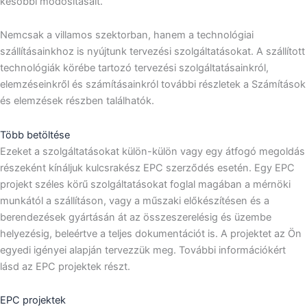
későbbi módosításait.
Nemcsak a villamos szektorban, hanem a technológiai
szállításainkhoz is nyújtunk tervezési szolgáltatásokat. A szállított
technológiák körébe tartozó tervezési szolgáltatásainkról,
elemzéseinkről és számításainkról további részletek a Számítások
és elemzések részben találhatók.
Több betöltése
Ezeket a szolgáltatásokat külön-külön vagy egy átfogó megoldás
részeként kínáljuk kulcsrakész EPC szerződés esetén. Egy EPC
projekt széles körű szolgáltatásokat foglal magában a mérnöki
munkától a szállításon, vagy a műszaki előkészítésen és a
berendezések gyártásán át az összeszerelésig és üzembe
helyezésig, beleértve a teljes dokumentációt is. A projektet az Ön
egyedi igényei alapján tervezzük meg. További információkért
lásd az EPC projektek részt.
EPC projektek