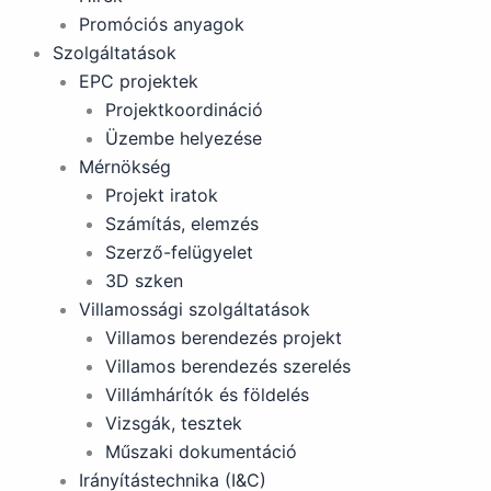
Promóciós anyagok
Szolgáltatások
EPC projektek
Projektkoordináció
Üzembe helyezése
Mérnökség
Projekt iratok
Számítás, elemzés
Szerző-felügyelet
3D szken
Villamossági szolgáltatások
Villamos berendezés projekt
Villamos berendezés szerelés
Villámhárítók és földelés
Vizsgák, tesztek
Műszaki dokumentáció
Irányítástechnika (I&C)