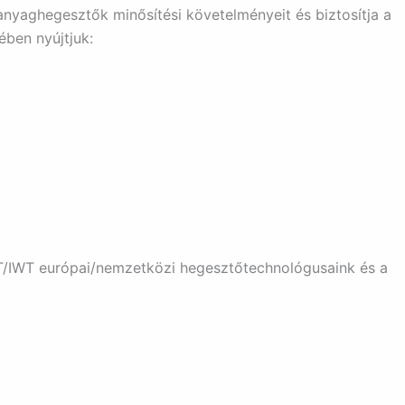
aghegesztők minősítési követelményeit és biztosítja a
ben nyújtjuk:
/IWT európai/nemzetközi hegesztőtechnológusaink és a