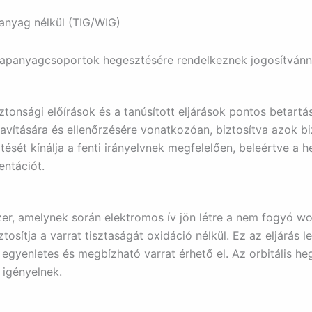
 anyag nélkül (TIG/WIG)
lapanyagcsoportok hegesztésére rendelkeznek jogosítvánn
onsági előírások és a tanúsított eljárások pontos betartá
avítására és ellenőrzésére vonatkozóan, biztosítva azok b
ét kínálja a fenti irányelvnek megfelelően, beleértve a he
ntációt.
zer, amelynek során elektromos ív jön létre a nem fogyó w
tosítja a varrat tisztaságát oxidáció nélkül. Ez az eljárás
, egyenletes és megbízható varrat érhető el. Az orbitális 
 igényelnek.