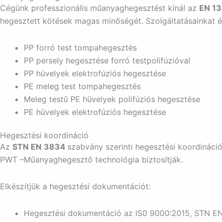
Cégünk professzionális műanyaghegesztést kínál az
EN 1
hegesztett kötések magas minőségét. Szolgáltatásainkat 
PP forró test tompahegesztés
PP persely hegesztése forró testpolifúzióval
PP hüvelyek elektrofúziós hegesztése
PE meleg test tompahegesztés
Meleg testű PE hüvelyek polifúziós hegesztése
PE hüvelyek elektrofúziós hegesztése
Hegesztési koordináció
Az
STN EN 3834
szabvány szerinti hegesztési koordiná
PWT –Műanyaghegesztő technológia biztosítják.
Elkészítjük a hegesztési dokumentációt:
Hegesztési dokumentáció az IS0 9000:2015, STN EN