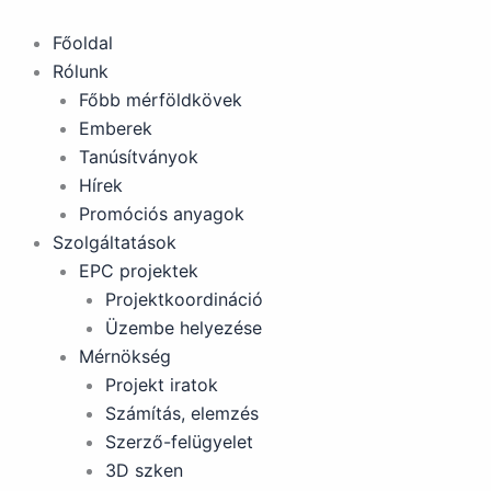
Skip
to
Főoldal
content
Rólunk
Főbb mérföldkövek
Emberek
Tanúsítványok
Hírek
Promóciós anyagok
Szolgáltatások
EPC projektek
Projektkoordináció
Üzembe helyezése
Mérnökség
Projekt iratok
Számítás, elemzés
Szerző-felügyelet
3D szken