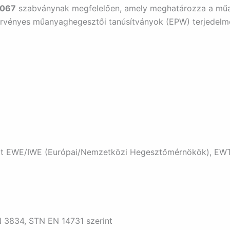
3067
szabványnak megfelelően, amely meghatározza a műany
érvényes műanyaghegesztői tanúsítványok (EPW) terjedelmé
ciót EWE/IWE (Európai/Nemzetközi Hegesztőmérnökök), EWT
 3834, STN EN 14731 szerint