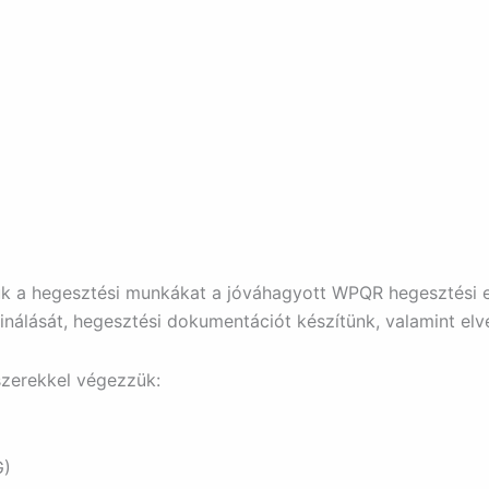
k a hegesztési munkákat a jóváhagyott WPQR hegesztési el
inálását, hegesztési dokumentációt készítünk, valamint elv
zerekkel végezzük:
G)