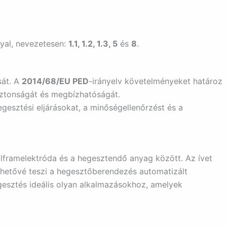
yal, nevezetesen:
1.1, 1.2, 1.3, 5
és
8
.
sát. A
2014/68/EU PED
-irányelv követelményeket határoz
iztonságát és megbízhatóságát.
gesztési eljárásokat, a minőségellenőrzést és a
olframelektróda és a hegesztendő anyag között. Az ívet
 lehetővé teszi a hegesztőberendezés automatizált
hegesztés ideális olyan alkalmazásokhoz, amelyek