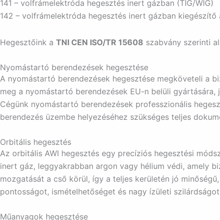
141 – volfrámelektróda hegesztés inert gázban (TIG/WIG)
142 – volfrámelektróda hegesztés inert gázban kiegészítő
Hegesztőink a
TNI CEN ISO/TR 15608
szabvány szerinti a
Nyomástartó berendezések hegesztése
A nyomástartó berendezések hegesztése megköveteli a bizt
meg a nyomástartó berendezések EU-n belüli gyártására, j
Cégünk nyomástartó berendezések professzionális hegesztés
berendezés üzembe helyezéséhez szükséges teljes dokume
Orbitális hegesztés
Az orbitális AWI hegesztés egy precíziós hegesztési móds
inert gáz, leggyakrabban argon vagy hélium védi, amely biz
mozgatását a cső körül, így a teljes kerületén jó minőségű
pontosságot, ismételhetőséget és nagy ízületi szilárdságot
Műanyagok hegesztése