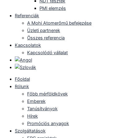
NDT tesztek
PMI elemzés
Referenciák
A Mohi Atomerőmű befejezése
Üzleti partnerek
Összes referencia
Kapcsolatok
Kapcsolódó vállalat
Főoldal
Rólunk
Főbb mérföldkövek
Emberek
Tanúsítványok
Hírek
Promóciós anyagok
Szolgáltatások