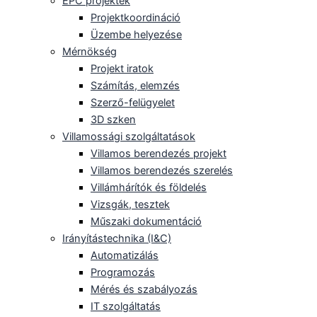
EPC projektek
Projektkoordináció
Üzembe helyezése
Mérnökség
Projekt iratok
Számítás, elemzés
Szerző-felügyelet
3D szken
Villamossági szolgáltatások
Villamos berendezés projekt
Villamos berendezés szerelés
Villámhárítók és földelés
Vizsgák, tesztek
Műszaki dokumentáció
Irányítástechnika (I&C)
Automatizálás
Programozás
Mérés és szabályozás
IT szolgáltatás