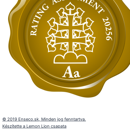
© 2019 Enseco.sk, Minden jog fenntartva.
Készítette a Lemon Lion csapata