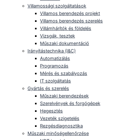
Villamossági szolgáltatások
Villamos berendezés projekt
Villamos berendezés szerelés
Villámhárítók és földelés
Vizsgák, tesztek
Műszaki dokumentáció
Irányítástechnika (I&C)
Automatizálás
Programozás
Mérés és szabályozás
IT szolgáltatás
Gyártás és szerelés
Műszaki berendezések
Szerelvények és forgógépek
Hegesztés
Vezeték szigetelés
Rezgésdiagnosztika
Műszaki minőségellenőrzése