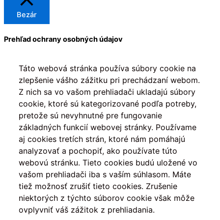
Bezár
Prehľad ochrany osobných údajov
Táto webová stránka používa súbory cookie na
zlepšenie vášho zážitku pri prechádzaní webom.
Z nich sa vo vašom prehliadači ukladajú súbory
cookie, ktoré sú kategorizované podľa potreby,
pretože sú nevyhnutné pre fungovanie
základných funkcií webovej stránky. Používame
aj cookies tretích strán, ktoré nám pomáhajú
analyzovať a pochopiť, ako používate túto
webovú stránku. Tieto cookies budú uložené vo
vašom prehliadači iba s vaším súhlasom. Máte
tiež možnosť zrušiť tieto cookies. Zrušenie
niektorých z týchto súborov cookie však môže
ovplyvniť váš zážitok z prehliadania.