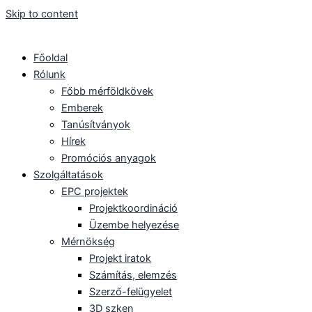
Skip to content
Főoldal
Rólunk
Főbb mérföldkövek
Emberek
Tanúsítványok
Hírek
Promóciós anyagok
Szolgáltatások
EPC projektek
Projektkoordináció
Üzembe helyezése
Mérnökség
Projekt iratok
Számítás, elemzés
Szerző-felügyelet
3D szken