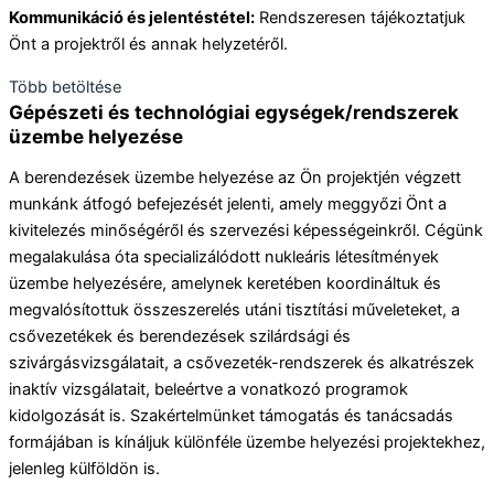
Kommunikáció és jelentéstétel:
Rendszeresen tájékoztatjuk
Önt a projektről és annak helyzetéről.
Több betöltése
Gépészeti és technológiai egységek/rendszerek
üzembe helyezése
A berendezések üzembe helyezése az Ön projektjén végzett
munkánk átfogó befejezését jelenti, amely meggyőzi Önt a
kivitelezés minőségéről és szervezési képességeinkről. Cégünk
megalakulása óta specializálódott nukleáris létesítmények
üzembe helyezésére, amelynek keretében koordináltuk és
megvalósítottuk összeszerelés utáni tisztítási műveleteket, a
csővezetékek és berendezések szilárdsági és
szivárgásvizsgálatait, a csővezeték-rendszerek és alkatrészek
inaktív vizsgálatait, beleértve a vonatkozó programok
kidolgozását is. Szakértelmünket támogatás és tanácsadás
formájában is kínáljuk különféle üzembe helyezési projektekhez,
jelenleg külföldön is.