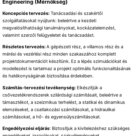
Engineering (Mérnökség)
Koncepciós tervezés:
Tanácsadási és szakértői
szolgáltatásokat nyújtunk: beleértve a kezdeti
megvalósíthatósági tanulmányokat, kockázatelemzést,
valamint szerzői felügyeletet és tanácsadást.
Részletes tervezés:
A gépészeti rész, a villamos rész és a
mérési és vezérlési rész minden szakaszához komplett
projektdokumentációt készítünk. Ez a lépés szimulációkat és
modellezést is tartalmaz a projekt optimális funkcionalitásának
és hatékonyságának biztosítása érdekében.
Számítás-tervezési tevékenység:
Elkészítjük a
csővezetékrendszerek szilárdsági számításait, beleértve a
támasztékot, a szeizmikus terhelést, a statikai és dinamikus
elemzéseket, a csatlakozási számításokat, a hidraulikai
számításokat, a hő- és egyensúlyszámításokat.
Engedélyezési eljárás
: Biztosítjuk a kivitelezéshez szükséges
engedélyeket, igazolásokat, szakvéleményeket .