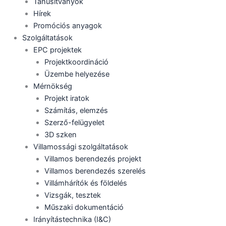
Tanúsítványok
Hírek
Promóciós anyagok
Szolgáltatások
EPC projektek
Projektkoordináció
Üzembe helyezése
Mérnökség
Projekt iratok
Számítás, elemzés
Szerző-felügyelet
3D szken
Villamossági szolgáltatások
Villamos berendezés projekt
Villamos berendezés szerelés
Villámhárítók és földelés
Vizsgák, tesztek
Műszaki dokumentáció
Irányítástechnika (I&C)