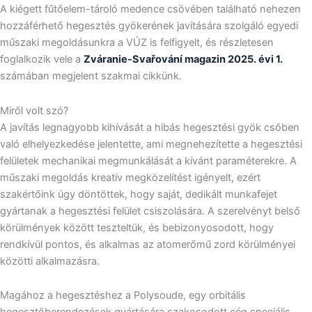
A kiégett fűtőelem-tároló medence csövében található nehezen
hozzáférhető hegesztés gyökerének javítására szolgáló egyedi
műszaki megoldásunkra a VÚZ is felfigyelt, és részletesen
foglalkozik vele a
Zváranie-Svařování magazin 2025. évi 1.
számában megjelent szakmai cikkünk.
Miről volt szó?
A javítás legnagyobb kihívását a hibás hegesztési gyök csőben
való elhelyezkedése jelentette, ami megnehezítette a hegesztési
felületek mechanikai megmunkálását a kívánt paraméterekre. A
műszaki megoldás kreatív megközelítést igényelt, ezért
szakértőink úgy döntöttek, hogy saját, dedikált munkafejet
gyártanak a hegesztési felület csiszolására. A szerelvényt belső
körülmények között teszteltük, és bebizonyosodott, hogy
rendkívül pontos, és alkalmas az atomerőmű zord körülményei
közötti alkalmazásra.
Magához a hegesztéshez a Polysoude, egy orbitális