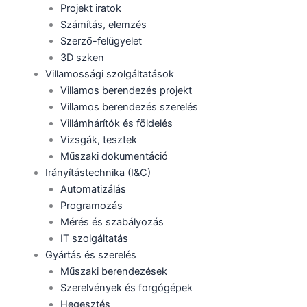
Projekt iratok
Számítás, elemzés
Szerző-felügyelet
3D szken
Villamossági szolgáltatások
Villamos berendezés projekt
Villamos berendezés szerelés
Villámhárítók és földelés
Vizsgák, tesztek
Műszaki dokumentáció
Irányítástechnika (I&C)
Automatizálás
Programozás
Mérés és szabályozás
IT szolgáltatás
Gyártás és szerelés
Műszaki berendezések
Szerelvények és forgógépek
Hegesztés