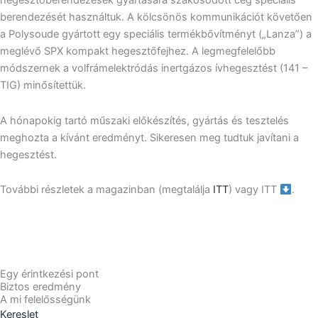
hegesztőberendezések gyártására szakosodott cég speciális
berendezését használtuk. A kölcsönös kommunikációt követően
a Polysoude gyártott egy speciális termékbővítményt („Lanza”) a
meglévő SPX kompakt hegesztőfejhez. A legmegfelelőbb
módszernek a volfrámelektródás inertgázos ívhegesztést (141 –
TIG) minősítettük.
A hónapokig tartó műszaki előkészítés, gyártás és tesztelés
meghozta a kívánt eredményt. Sikeresen meg tudtuk javítani a
hegesztést.
További részletek a magazinban (megtalálja
ITT
) vagy ITT
.
Egy érintkezési pont
Biztos eredmény
A mi felelősségünk
Kereslet