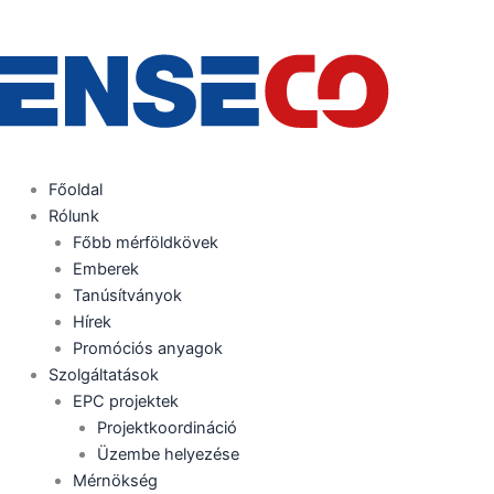
Skip
to
content
Főoldal
Rólunk
Főbb mérföldkövek
Emberek
Tanúsítványok
Hírek
Promóciós anyagok
Szolgáltatások
EPC projektek
Projektkoordináció
Üzembe helyezése
Mérnökség