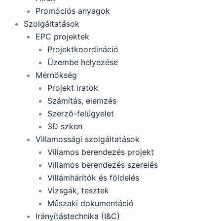
Promóciós anyagok
Szolgáltatások
EPC projektek
Projektkoordináció
Üzembe helyezése
Mérnökség
Projekt iratok
Számítás, elemzés
Szerző-felügyelet
3D szken
Villamossági szolgáltatások
Villamos berendezés projekt
Villamos berendezés szerelés
Villámhárítók és földelés
Vizsgák, tesztek
Műszaki dokumentáció
Irányítástechnika (I&C)