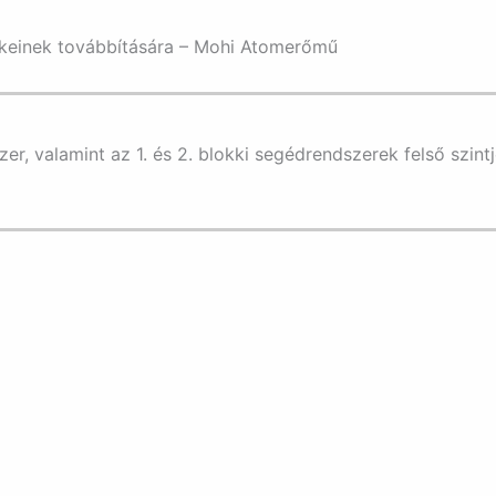
ékeinek továbbítására – Mohi Atomerőmű
er, valamint az 1. és 2. blokki segédrendszerek felső szint