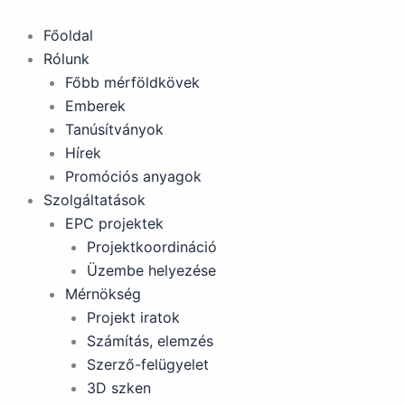
Skip
to
Főoldal
content
Rólunk
Főbb mérföldkövek
Emberek
Tanúsítványok
Hírek
Promóciós anyagok
Szolgáltatások
EPC projektek
Projektkoordináció
Üzembe helyezése
Mérnökség
Projekt iratok
Számítás, elemzés
Szerző-felügyelet
3D szken