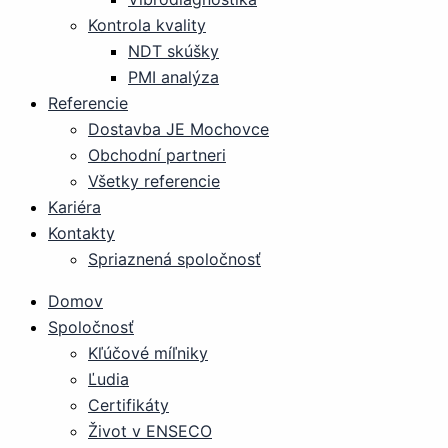
Kontrola kvality
NDT skúšky
PMI analýza
Referencie
Dostavba JE Mochovce
Obchodní partneri
Všetky referencie
Kariéra
Kontakty
Spriaznená spoločnosť
Domov
Spoločnosť
Kľúčové míľniky
Ľudia
Certifikáty
Život v ENSECO