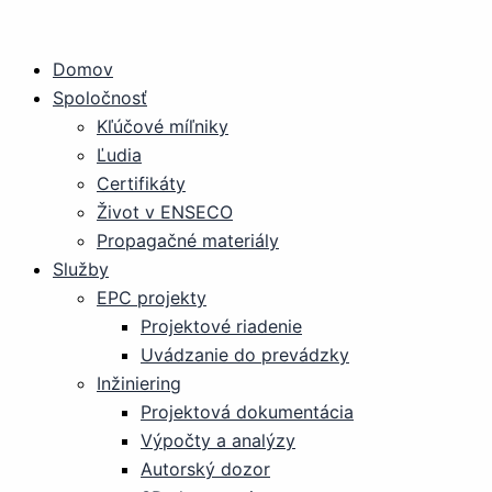
Preskočiť
na
Domov
obsah
Spoločnosť
Kľúčové míľniky
Ľudia
Certifikáty
Život v ENSECO
Propagačné materiály
Služby
EPC projekty
Projektové riadenie
Uvádzanie do prevádzky
Inžiniering
Projektová dokumentácia
Výpočty a analýzy
Autorský dozor