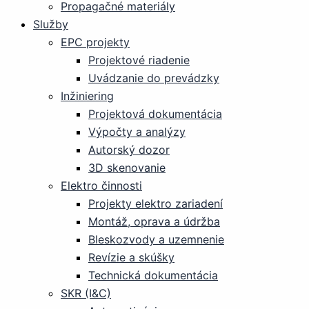
Propagačné materiály
Služby
EPC projekty
Projektové riadenie
Uvádzanie do prevádzky
Inžiniering
Projektová dokumentácia
Výpočty a analýzy
Autorský dozor
3D skenovanie
Elektro činnosti
Projekty elektro zariadení
Montáž, oprava a údržba
Bleskozvody a uzemnenie
Revízie a skúšky
Technická dokumentácia
SKR (I&C)