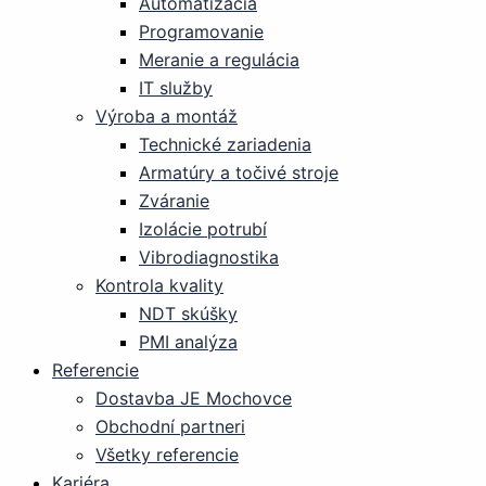
Automatizácia
Programovanie
Meranie a regulácia
IT služby
Výroba a montáž
Technické zariadenia
Armatúry a točivé stroje
Zváranie
Izolácie potrubí
Vibrodiagnostika
Kontrola kvality
NDT skúšky
PMI analýza
Referencie
Dostavba JE Mochovce
Obchodní partneri
Všetky referencie
Kariéra