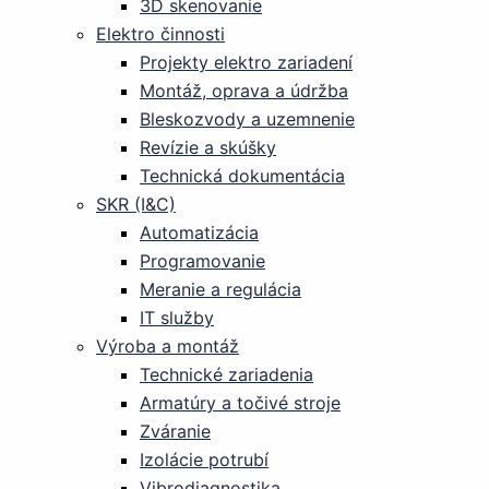
3D skenovanie
Elektro činnosti
Projekty elektro zariadení
Montáž, oprava a údržba
Bleskozvody a uzemnenie
Revízie a skúšky
Technická dokumentácia
SKR (I&C)
Automatizácia
Programovanie
Meranie a regulácia
IT služby
Výroba a montáž
Technické zariadenia
Armatúry a točivé stroje
Zváranie
Izolácie potrubí
Vibrodiagnostika