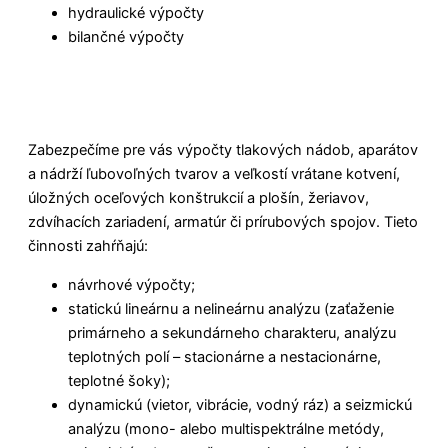
hydraulické výpočty
bilančné výpočty
Zabezpečíme pre vás výpočty tlakových nádob, aparátov
a nádrží ľubovoľných tvarov a veľkostí vrátane kotvení,
úložných oceľových konštrukcií a plošín, žeriavov,
zdvíhacích zariadení, armatúr či prírubových spojov. Tieto
činnosti zahŕňajú:
návrhové výpočty;
statickú lineárnu a nelineárnu analýzu (zaťaženie
primárneho a sekundárneho charakteru, analýzu
teplotných polí – stacionárne a nestacionárne,
teplotné šoky);
dynamickú (vietor, vibrácie, vodný ráz) a seizmickú
analýzu (mono- alebo multispektrálne metódy,