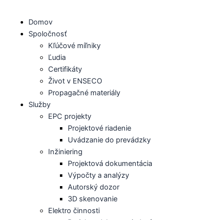
Preskočiť
na
Domov
obsah
Spoločnosť
Kľúčové míľniky
Ľudia
Certifikáty
Život v ENSECO
Propagačné materiály
Služby
EPC projekty
Projektové riadenie
Uvádzanie do prevádzky
Inžiniering
Projektová dokumentácia
Výpočty a analýzy
Autorský dozor
3D skenovanie
Elektro činnosti