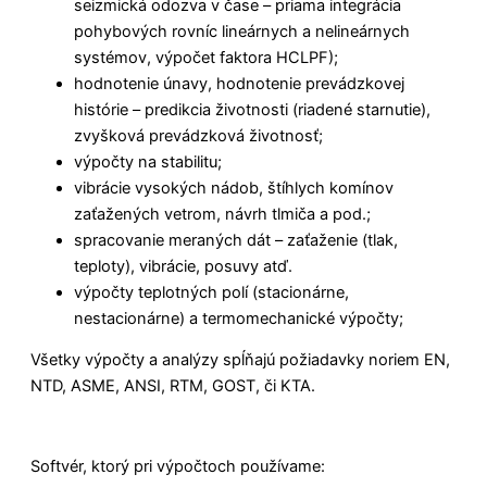
seizmická odozva v čase – priama integrácia
pohybových rovníc lineárnych a nelineárnych
systémov, výpočet faktora HCLPF);
hodnotenie únavy, hodnotenie prevádzkovej
histórie – predikcia životnosti (riadené starnutie),
zvyšková prevádzková životnosť;
výpočty na stabilitu;
vibrácie vysokých nádob, štíhlych komínov
zaťažených vetrom, návrh tlmiča a pod.;
spracovanie meraných dát – zaťaženie (tlak,
teploty), vibrácie, posuvy atď.
výpočty teplotných polí (stacionárne,
nestacionárne) a termomechanické výpočty;
Všetky výpočty a analýzy spĺňajú požiadavky noriem EN,
NTD, ASME, ANSI, RTM, GOST, či KTA.
Softvér, ktorý pri výpočtoch používame: