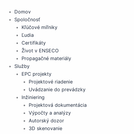
Preskočiť
na
Domov
obsah
Spoločnosť
Kľúčové míľniky
Ľudia
Certifikáty
Život v ENSECO
Propagačné materiály
Služby
EPC projekty
Projektové riadenie
Uvádzanie do prevádzky
Inžiniering
Projektová dokumentácia
Výpočty a analýzy
Autorský dozor
3D skenovanie