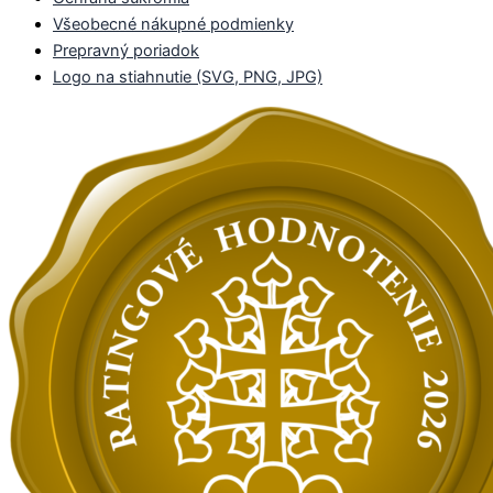
Všeobecné nákupné podmienky
Prepravný poriadok
Logo na stiahnutie (SVG, PNG, JPG)