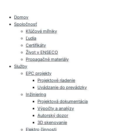
Preskočiť
na
Domov
obsah
Spoločnosť
Kľúčové míľniky
Ľudia
Certifikáty
Život v ENSECO
Propagačné materiály
Služby
EPC projekty
Projektové riadenie
Uvádzanie do prevádzky
Inžiniering
Projektová dokumentácia
Výpočty a analýzy
Autorský dozor
3D skenovanie
Elektro činnosti