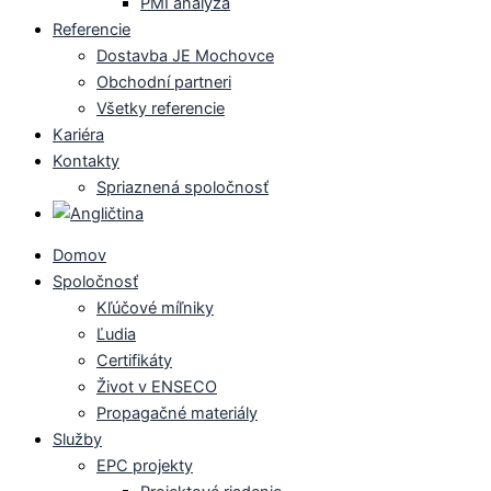
PMI analýza
Referencie
Dostavba JE Mochovce
Obchodní partneri
Všetky referencie
Kariéra
Kontakty
Spriaznená spoločnosť
Domov
Spoločnosť
Kľúčové míľniky
Ľudia
Certifikáty
Život v ENSECO
Propagačné materiály
Služby
EPC projekty