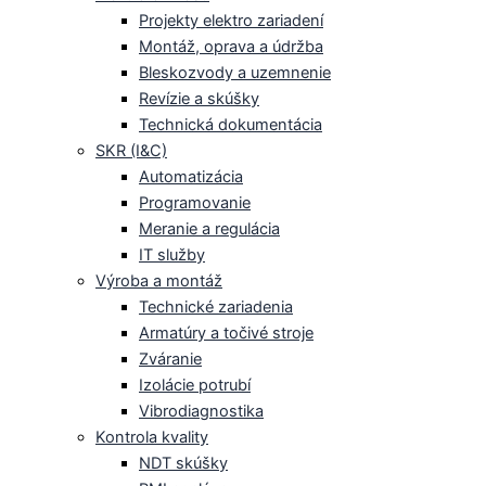
Projekty elektro zariadení
Montáž, oprava a údržba
Bleskozvody a uzemnenie
Revízie a skúšky
Technická dokumentácia
SKR (I&C)
Automatizácia
Programovanie
Meranie a regulácia
IT služby
Výroba a montáž
Technické zariadenia
Armatúry a točivé stroje
Zváranie
Izolácie potrubí
Vibrodiagnostika
Kontrola kvality
NDT skúšky