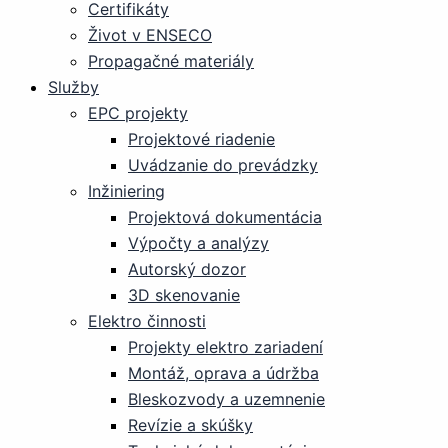
Certifikáty
Život v ENSECO
Propagačné materiály
Služby
EPC projekty
Projektové riadenie
Uvádzanie do prevádzky
Inžiniering
Projektová dokumentácia
Výpočty a analýzy
Autorský dozor
3D skenovanie
Elektro činnosti
Projekty elektro zariadení
Montáž, oprava a údržba
Bleskozvody a uzemnenie
Revízie a skúšky