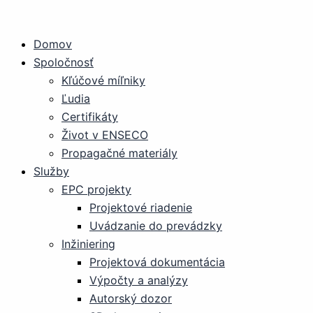
Preskočiť
na
Domov
obsah
Spoločnosť
Kľúčové míľniky
Ľudia
Certifikáty
Život v ENSECO
Propagačné materiály
Služby
EPC projekty
Projektové riadenie
Uvádzanie do prevádzky
Inžiniering
Projektová dokumentácia
Výpočty a analýzy
Autorský dozor