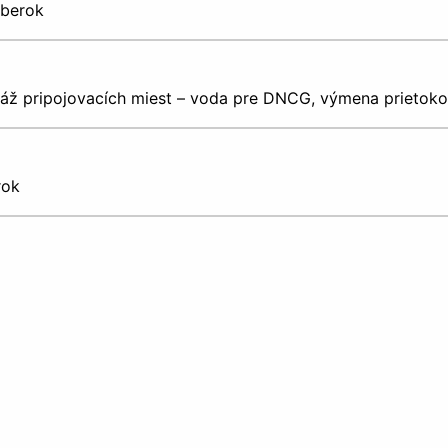
mberok
ntáž pripojovacích miest – voda pre DNCG, výmena prieto
rok