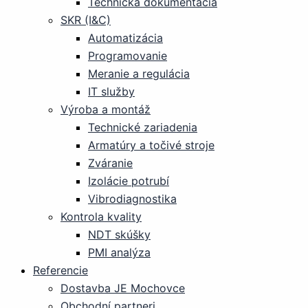
Technická dokumentácia
SKR (I&C)
Automatizácia
Programovanie
Meranie a regulácia
IT služby
Výroba a montáž
Technické zariadenia
Armatúry a točivé stroje
Zváranie
Izolácie potrubí
Vibrodiagnostika
Kontrola kvality
NDT skúšky
PMI analýza
Referencie
Dostavba JE Mochovce
Obchodní partneri