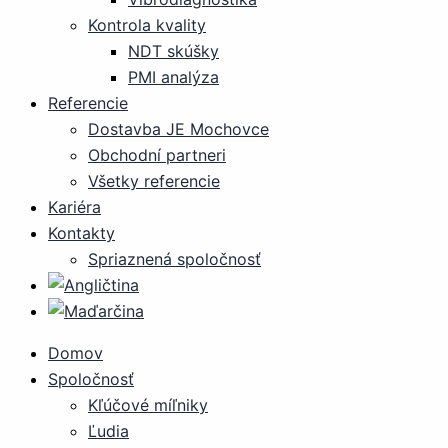
Kontrola kvality
NDT skúšky
PMI analýza
Referencie
Dostavba JE Mochovce
Obchodní partneri
Všetky referencie
Kariéra
Kontakty
Spriaznená spoločnosť
Domov
Spoločnosť
Kľúčové míľniky
Ľudia