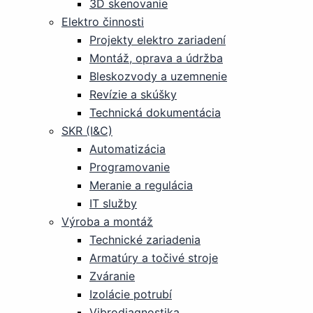
3D skenovanie
Elektro činnosti
Projekty elektro zariadení
Montáž, oprava a údržba
Bleskozvody a uzemnenie
Revízie a skúšky
Technická dokumentácia
SKR (I&C)
Automatizácia
Programovanie
Meranie a regulácia
IT služby
Výroba a montáž
Technické zariadenia
Armatúry a točivé stroje
Zváranie
Izolácie potrubí
Vibrodiagnostika