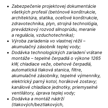
Zabezpečenie projektovej dokumentácie
všetkých profesií (betónové konštrukcie,
architektúra, statika, oceľové konštrukcie,
zdravotechnika, plyn, strojná technológia,
prevádzkový rozvod silnoprúdu, meranie
a regulácia, vzduchotechnika);
Výroba zariadenia vo vlastnej réžii –
akumulačný zásobník teplej vody;
Dodávka technologických zariadení vrátane
montáže – tepelné čerpadlá o výkone 1265
kW, chladiace veže, obehové čerpadlá,
automatická tlaková stanica, filtre,
akumulačné zásobníky, tepelné výmenníky,
elektrický parný kotol, horákové zostavy;
kanálové chladiace jednotky, priemyselné
ventilátory, úprava teplej vody;
Dodávka a montáž nádrží
(tlakových/beztlakových,