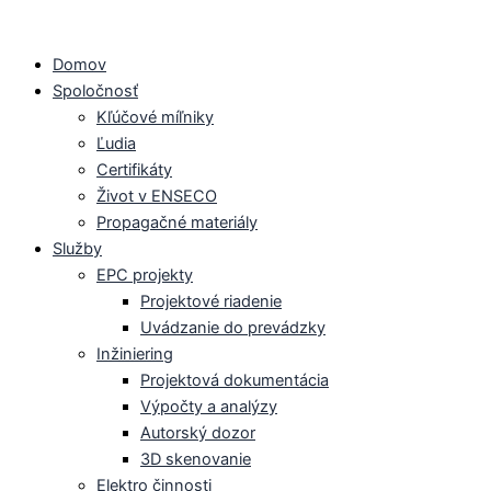
Preskočiť
na
Domov
obsah
Spoločnosť
Kľúčové míľniky
Ľudia
Certifikáty
Život v ENSECO
Propagačné materiály
Služby
EPC projekty
Projektové riadenie
Uvádzanie do prevádzky
Inžiniering
Projektová dokumentácia
Výpočty a analýzy
Autorský dozor
3D skenovanie
Elektro činnosti