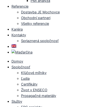
PMI analýza
Referencie
Dostavba JE Mochovce
Obchodní partneri
Všetky referencie
Kariéra
Kontakty
Spriaznená spoločnosť
Domov
Spoločnosť
Kľúčové míľniky
Ľudia
Certifikáty
Život v ENSECO
Propagačné materiály
Služby