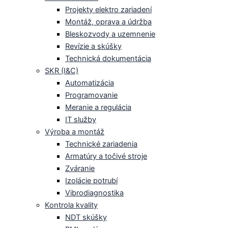
Projekty elektro zariadení
Montáž, oprava a údržba
Bleskozvody a uzemnenie
Revízie a skúšky
Technická dokumentácia
SKR (I&C)
Automatizácia
Programovanie
Meranie a regulácia
IT služby
Výroba a montáž
Technické zariadenia
Armatúry a točivé stroje
Zváranie
Izolácie potrubí
Vibrodiagnostika
Kontrola kvality
NDT skúšky