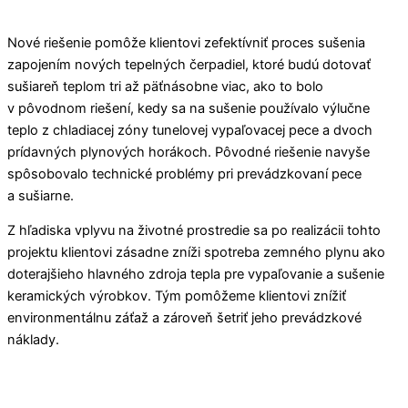
Nové riešenie pomôže klientovi zefektívniť proces sušenia
zapojením nových tepelných čerpadiel, ktoré budú dotovať
sušiareň teplom tri až päťnásobne viac, ako to bolo
v pôvodnom riešení, kedy sa na sušenie používalo výlučne
teplo z chladiacej zóny tunelovej vypaľovacej pece a dvoch
prídavných plynových horákoch. Pôvodné riešenie navyše
spôsobovalo technické problémy pri prevádzkovaní pece
a sušiarne.
Z hľadiska vplyvu na životné prostredie sa po realizácii tohto
projektu klientovi zásadne zníži spotreba zemného plynu ako
doterajšieho hlavného zdroja tepla pre vypaľovanie a sušenie
keramických výrobkov. Tým pomôžeme klientovi znížiť
environmentálnu záťaž a zároveň šetriť jeho prevádzkové
náklady.