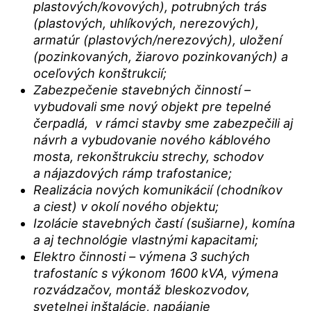
plastových/kovových), potrubných trás
(plastových, uhlíkových, nerezových),
armatúr (plastových/nerezových), uložení
(pozinkovaných, žiarovo pozinkovaných) a
oceľových konštrukcií;
Zabezpečenie stavebných činností –
vybudovali sme nový objekt pre tepelné
čerpadlá, v rámci stavby sme zabezpečili aj
návrh a vybudovanie nového káblového
mosta, rekonštrukciu strechy, schodov
a nájazdových rámp trafostanice;
Realizácia nových komunikácií (chodníkov
a ciest) v okolí nového objektu;
Izolácie stavebných častí (sušiarne), komína
a aj technológie vlastnými kapacitami;
Elektro činnosti – výmena 3 suchých
trafostaníc s výkonom 1600 kVA, výmena
rozvádzačov, montáž bleskozvodov,
svetelnej inštalácie, napájanie