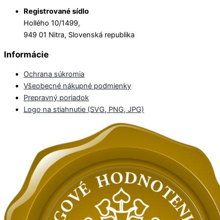
Registrované sídlo
Hollého 10/1499,
949 01 Nitra, Slovenská republika
Informácie
Ochrana súkromia
Všeobecné nákupné podmienky
Prepravný poriadok
Logo na stiahnutie (SVG, PNG, JPG)