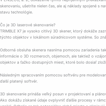
skenovaniu, ušetríte nielen čas, ale aj náklady spojené s
stavu technológie.
Čo je 3D laserové skenovanie?
TRIMBLE X7 je vysoko citlivý 3D skener, ktorý dokáže zazn
týchto objektov v lokálnom súradnicovom systéme. So zná
Odborná obsluha skenera nasníma pomocou zariadenia takzva
informácie o 3D rozmeroch, objemoch, ale taktiež o vzájo
objektov a ťažko dostupných miest, ktoré bolo dosiaľ zloži
Následným spracovaním pomocou softvéru pre modelovanie 
ďalší platený softvér.
3D skenovanie prináša veľký posun v projektovaní a pláno
Ako dokážu získané údaje ovplyvniť ďalšie procesy v rámc