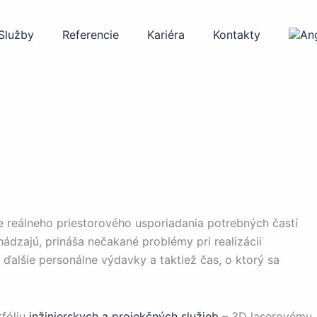
Služby
Referencie
Kariéra
Kontakty
 reálneho priestorového usporiadania potrebných častí
hádzajú, prináša nečakané problémy pri realizácii
ďalšie personálne výdavky a taktiež čas, o ktorý sa
fóliu
inžinierskych a projekčných služieb
– 3D laserovému