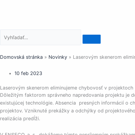
Preskočiť
na
obsah
Domovská stránka
»
Novinky
»
Laserovým skenerom elimi
10 feb 2023
Laserovým skenerom eliminujeme chybovosť v projektoch
Dôležitým faktorom správneho napredovania projektu je d
existujúcej technológie. Absencia presných informácií o ch
projektov. Vzniknuté prekážky a odchýlky od projektového
realizácia predĺži.
V ENSECO, a. s., dokážeme týmto nepríjemným prekážkam 