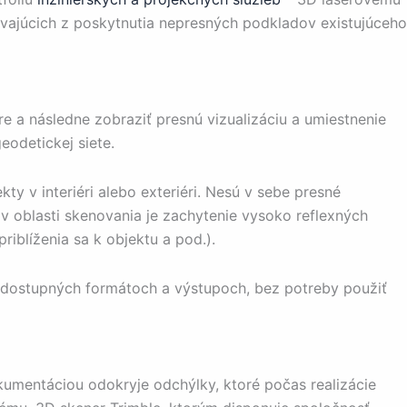
ývajúcich z poskytnutia nepresných podkladov existujúceho
e a následne zobraziť presnú vizualizáciu a umiestnenie
odetickej siete.
 v interiéri alebo exteriéri. Nesú v sebe presné
 oblasti skenovania je zachytenie vysoko reflexných
iblíženia sa k objektu a pod.).
 dostupných formátoch a výstupoch, bez potreby použiť
kumentáciou odokryje odchýlky, ktoré počas realizácie