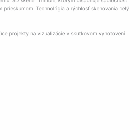
stému. 3D skener Trimble, ktorým disponuje spoločnosť
kým prieskumom. Technológia a rýchlosť skenovania celý
úce projekty na vizualizácie v skutkovom vyhotovení.