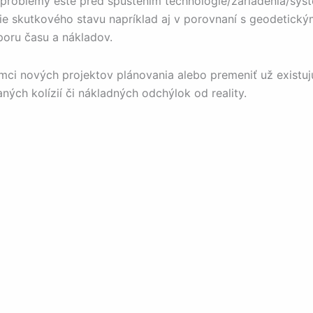
ujú problémy ešte pred spustením technológie/zariadenia/sy
anie skutkového stavu napríklad aj v porovnaní s geodetic
poru času a nákladov.
ámci nových projektov plánovania alebo premeniť už existuj
ých kolízií či nákladných odchýlok od reality.