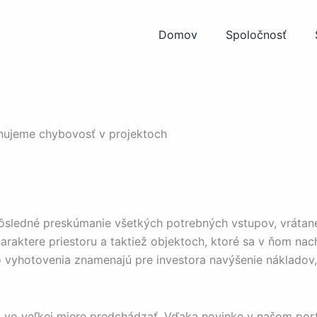
Domov
Spoločnosť
nujeme chybovosť v projektoch
ôsledné preskúmanie všetkých potrebných vstupov, vrátane
araktere priestoru a taktiež objektoch, ktoré sa v ňom nac
 vyhotovenia znamenajú pre investora navýšenie nákladov, 
vo veľkej miere predchádzať. Vďaka novinke v našom port