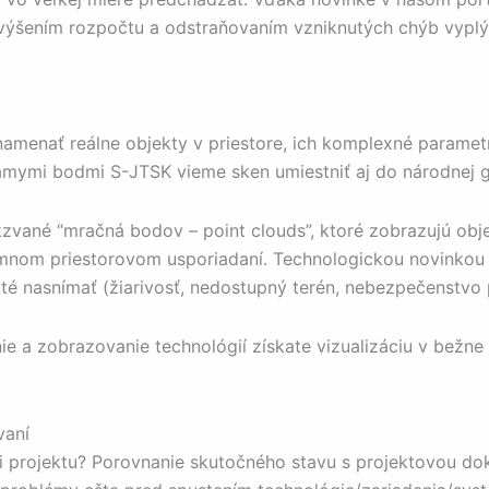
 navýšením rozpočtu a odstraňovaním vzniknutých chýb vypl
amenať reálne objekty v priestore, ich komplexné parametr
mymi bodmi S-JTSK vieme sken umiestniť aj do národnej ge
né “mračná bodov – point clouds”, ktoré zobrazujú objekty
mnom priestorovom usporiadaní. Technologickou novinkou v
té nasnímať (žiarivosť, nedostupný terén, nebezpečenstvo pr
a zobrazovanie technológií získate vizualizáciu v bežne
vaní
i projektu? Porovnanie skutočného stavu s projektovou do